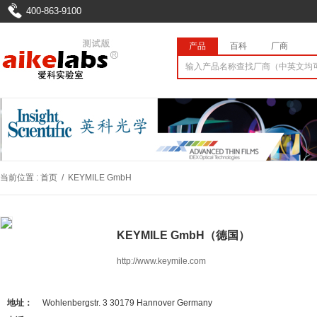
400-863-9100
产品
百科
厂商
当前位置 :
首页
/
KEYMILE GmbH
KEYMILE GmbH（德国）
http://www.keymile.com
地址：
Wohlenbergstr. 3 30179 Hannover Germany