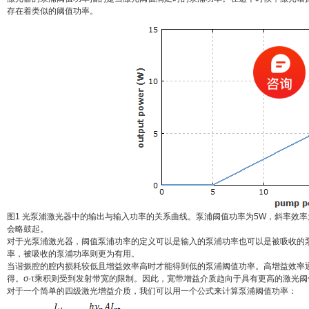
存在着类似的阈值功率。
图1 光泵浦激光器中的输出与输入功率的关系曲线。泵浦阈值功率为5W，斜率效率
会略鼓起。
对于光泵浦激光器，阈值泵浦功率的定义可以是输入的泵浦功率也可以是被吸收的
率，被吸收的泵浦功率则更为有用。
当谐振腔的腔内损耗较低且增益效率高时才能得到低的泵浦阈值功率。高增益效率通
得。σ-τ乘积则受到发射带宽的限制。因此，宽带增益介质趋向于具有更高的激光
对于一个简单的四级激光增益介质，我们可以用一个公式来计算泵浦阈值功率：