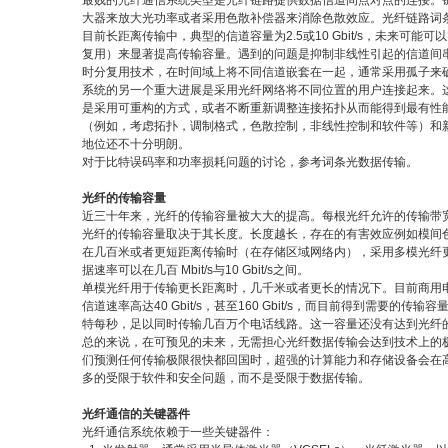
最贱的光纤通信系统类型是光纤链路提供数据信道间点对点的连接。
大器来放大光功率或者采用色散补偿器来消除色散效应。光纤链路词
目前长距离传输中，典型的信道容量为2.5或10 Gbit/s，未来可能可
复用）来显著提高传输容量。遇到的问题是抑制非线性引起的信道间
时分复用技术，在时间域上将不同信道嵌套在一起，通常采用孤子来
系统的另一个重大进展是采用光纤网络将不同位置的用户连接起来。
是采用可重构的方式，或者不断重新调整连接拓扑从而能得到最有性
（例如，考虑拓扑，调制格式，色散控制，非线性控制和软件等）和
地位还不十分明朗。
对于比特误码率和功率损耗问题的讨论，参考词条光数据传输。
光纤的传输容量
近三十年来，光纤的传输容量被大大的提高。每根光纤允许的传输带
光纤的传输容量取决于其长度。长度越长，存在的有害效应例如模间
在几百米或者更短距离传输时（在存储区域网络内），采用多模光纤
据速率可以在几百 Mbit/s与10 Gbit/s之间。
单模光纤用于传输更长距离时，几千米或者更长的情况下。目前商用电信系
信道速率高达40 Gbit/s，甚至160 Gbit/s，而目前得到需
特每秒，足以同时传输几百万个电话线路。这一容量还没有达到光纤
总的来说，在可预见的未来，无需担心光纤数据传输会达到技术上的
们预测任何传输极限很快都回国时，超强的计算能力和存储设备会在
多的受限于软件和安全问题，而不是受限于数据传输。
光纤通信的关键器件
光纤通信系统依赖于一些关键器件：