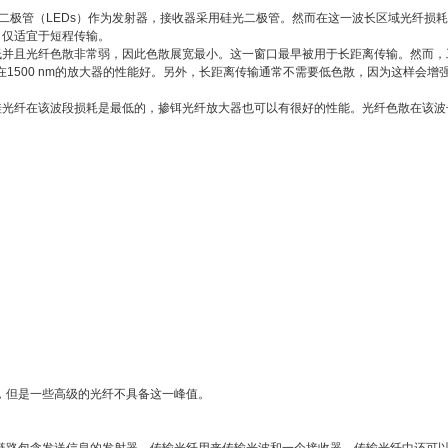
极管和发光二极管（LEDs）作为发射器，接收器采用硅光二极管。然而在这一波长区域光纤损
口仅适宜于短程传输。
常低并且光纤色散非常弱，因此色散展宽最小。这一窗口最早被用于长距离传输。然而，工
1500 nm的放大器的性能好。另外，长距离传输通常不需要低色散，因为这样会增
化硅光纤在该波段损耗是最低的，掺铒光纤放大器也可以有很好的性能。光纤色散在该
的，但是一些高级的光纤不具备这一峰值。