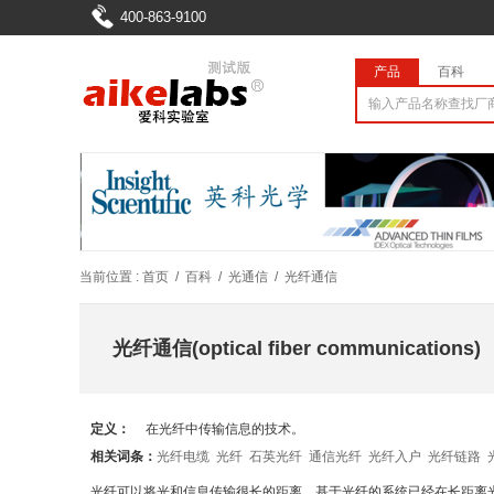
400-863-9100
产品
百科
当前位置 :
首页
/
百科
/
光通信
/
光纤通信
光纤通信(optical fiber communications)
定义：
在光纤中传输信息的技术。
相关词条：
光纤电缆
光纤
石英光纤
通信光纤
光纤入户
光纤链路
光纤可以将光和信息传输很长的距离。基于光纤的系统已经在长距离