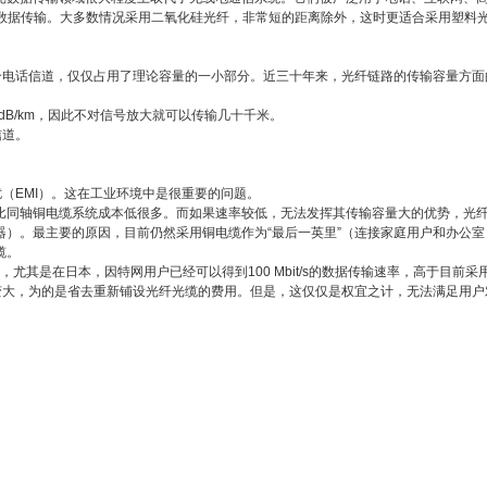
离的数据传输。大多数情况采用二氧化硅光纤，非常短的距离除外，这时更适合采用塑料
个电话信道，仅仅占用了理论容量的一小部分。近三十年来，光纤链路的传输容量方面
dB/km，因此不对信号放大就可以传输几十千米。
信道。
（EMI）。这在工业环境中是很重要的问题。
比同轴铜电缆系统成本低很多。而如果速率较低，无法发挥其传输容量大的优势，光
）。最主要的原因，目前仍然采用铜电缆作为“最后一英里”（连接家庭用户和办公室
缆。
尤其是在日本，因特网用户已经可以得到100 Mbit/s的数据传输速率，高于目前采
变大，为的是省去重新铺设光纤光缆的费用。但是，这仅仅是权宜之计，无法满足用户