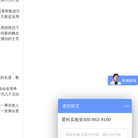
以加入光纤放
粗或者密集波分
个方案是采用
且理想情况下
一些新的概念
纤通信的主导
光纤长度，数
能会采用单
速率为几个太比
这一事实使人
请您留言
这一发展会更
爱科实验室400-863-9100