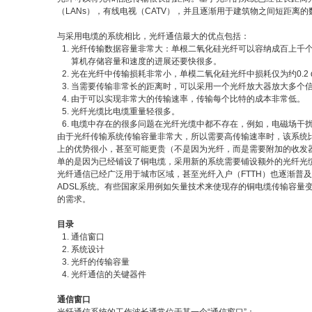
（LANs），有线电视（CATV），并且逐渐用于建筑物之间短距
与采用电缆的系统相比，光纤通信最大的优点包括：
光纤传输数据容量非常大：单根二氧化硅光纤可以容纳成百上千
算机存储容量和速度的进展还要快很多。
光在光纤中传输损耗非常小，单模二氧化硅光纤中损耗仅为约0.2 
当需要传输非常长的距离时，可以采用一个光纤放大器放大多个
由于可以实现非常大的传输速率，传输每个比特的成本非常低。
光纤光缆比电缆重量轻很多。
电缆中存在的很多问题在光纤光缆中都不存在，例如，电磁场干扰
由于光纤传输系统传输容量非常大，所以需要高传输速率时，该系统
上的优势很小，甚至可能更贵（不是因为光纤，而是需要附加的收发器
单的是因为已经铺设了铜电缆，采用新的系统需要铺设额外的光纤光
光纤通信已经广泛用于城市区域，甚至光纤入户（FTTH）也逐渐普及，
ADSL系统。有些国家采用例如矢量技术来使现存的铜电缆传输容量
的需求。
目录
通信窗口
系统设计
光纤的传输容量
光纤通信的关键器件
通信窗口