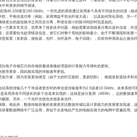
链路包含发送信息的发射器，传输光纤用来传输光波和一个接收器。传输光纤中还可
条中有更多的细节描述。
以实现40,100甚至160 Gbit/s。一些先进的系统通过采用多个具有不同波长的信道（
串扰，平衡信道功率（例如，采用增益平坦光纤放大器），以及如何简化系统。另一
确保发出的超短脉冲之间完全分离，即使在很小的脉冲间距时也是如此。
这一方案非常灵活，也带来了很多技术问题，例如需要添加或者分离出波长信道，并
能，还需要恰当处理错误信息，使它们对整个系统的影响最小。由于不断涌现和发展
新型装置（发射器，接收器，光纤，光纤器件，电子回路），目前何种系统会占据光
宽比电子存储芯片的存储容量或者微处理器的计算能力等增长的更快。
色散等更多，因此能实现的传输速率更低。
更加方便，因为安装更加便宜（由于大的纤芯面积，更易切割）。根据发射器技术和
统传输几十千米或者更长时的单信道传输速率为2.5或者10 Gbit/s。未来系统可
要的传输容量是采用具有不同波长的多个信道来实现的；这就是波分复用（WDM）。总的数据
的极限。另外，一个光纤光缆包含很多条光纤。
极限。相反的，数据传输容量的发展甚至比数据存储以及计算能力的发展更加迅速，
高容量数据网络中广泛运用，类似于从发电站产生的电能在很大的电网中普遍应用。