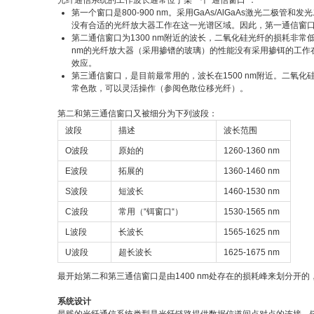
光纤通信系统的工作波长通常位于某一个“通信窗口”：
第一个窗口是800-900 nm。采用GaAs/AlGaAs激光二
没有合适的光纤放大器工作在这一光谱区域。因此，第一通信窗
第二通信窗口为1300 nm附近的波长，二氧化硅光纤的损耗非
nm的光纤放大器（采用掺镨的玻璃）的性能没有采用掺铒的工作在
效应。
第三通信窗口，是目前最常用的，波长在1500 nm附近。二氧
常色散，可以灵活操作（参阅色散位移光纤）。
第二和第三通信窗口又被细分为下列波段：
波段
描述
波长范围
O波段
原始的
1260-1360 nm
E波段
拓展的
1360-1460 nm
S波段
短波长
1460-1530 nm
C波段
常用（“铒窗口“）
1530-1565 nm
L波段
长波长
1565-1625 nm
U波段
超长波长
1625-1675 nm
最开始第二和第三通信窗口是由1400 nm处存在的损耗峰来划分开
系统设计