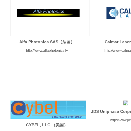
Alfa Photonics SAS（法国）
Calmar La
http://www.alfaphotonics.lv
http://www.calma
JDS Uniphase Cor
http://www.j
CYBEL, LLC.（美国）