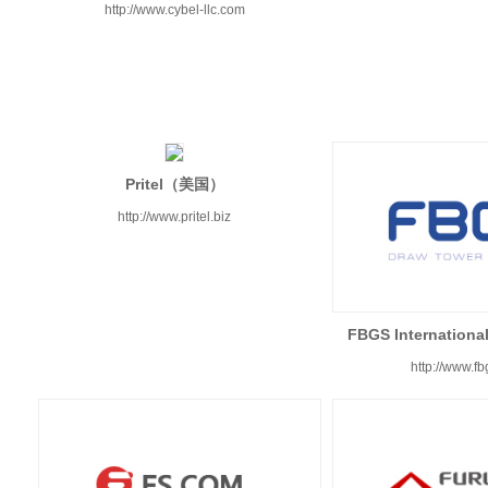
http://www.cybel-llc.com
Pritel（美国）
http://www.pritel.biz
FBGS Internatio
http://www.f