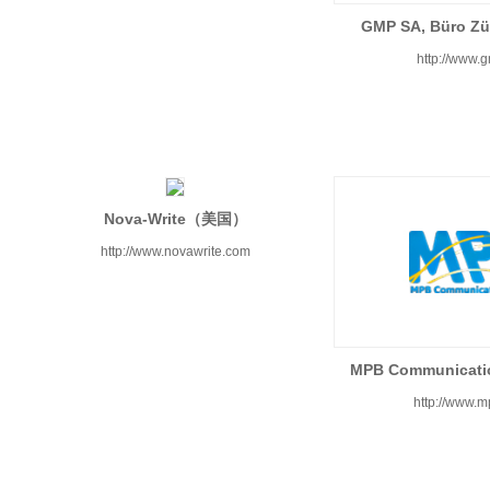
GMP SA, Büro 
http://www.
Nova-Write（美国）
http://www.novawrite.com
MPB Communica
http://www.m