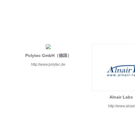
Polytec GmbH（德国）
http://www.polytec.de
Alnair La
http://www.alnai