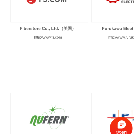
Fiberstore Co., Ltd.（美国）
Furukawa Ele
http://www.fs.com
http://www.furu