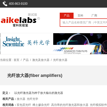
400-863-9100
产品
百科
厂商
当前位置 :
首页
/
产品
/
激光及放大器
/
光纤放大器
光纤放大器(fiber amplifiers)
定义：
以光纤激光器为种子放大输出的激光器
相关产品：
放大器
光纤光学
相关词条：
双包层光纤
稀土掺杂光纤
高功率的光纤激光器和放大器
光纤模拟软件